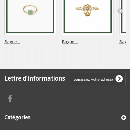
Bague...
Bague...
Bague
Lettre d'informations
Catégories